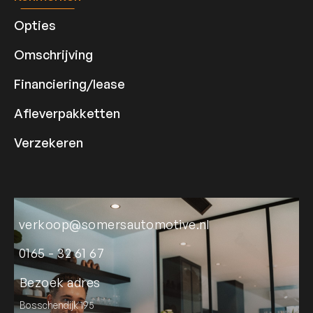
Opties
Omschrijving
Financiering/lease
Afleverpakketten
Verzekeren
verkoop@somersautomotive.nl
0165 - 32 61 67
Bezoek adres
Bosschendijk 195