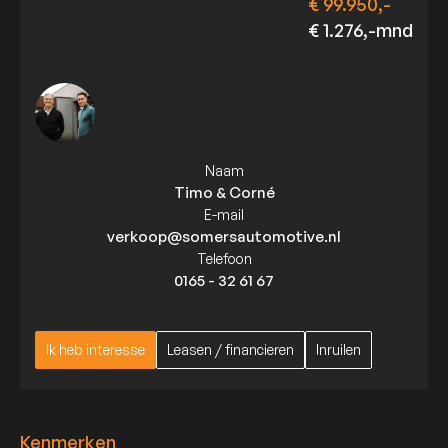
€ 99.950,-
€ 1.276,-mnd
Naam
Timo & Corné
E-mail
verkoop@somersautomotive.nl
Telefoon
0165 - 32 61 67
Ik heb interesse
Leasen / financieren
Inruilen
Ik heb interesse
Leasen / financieren
Inruilen
Kenmerken