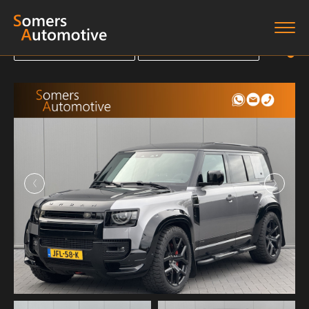
Terug naar overzicht
Terug naar overzicht
Terug naar overzicht
Terug naar overzicht
Home
Aanbod
Diensten
Boten
Over ons
Verkocht
Contact