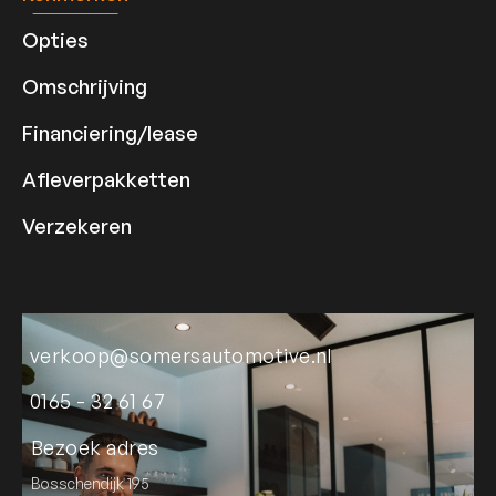
Opties
Omschrijving
Financiering/lease
Afleverpakketten
Verzekeren
verkoop@somersautomotive.nl
0165 - 32 61 67
Bezoek adres
Bosschendijk 195