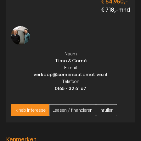
€ 54.950,-
€ 718,-mnd
Naam
Timo & Corné
E-mail
verkoop@somersautomotive.nl
Telefoon
0165 - 32 61 67
Ik heb interesse
Leasen / financieren
Inruilen
Ik heb interesse
Leasen / financieren
Inruilen
Kenmerken