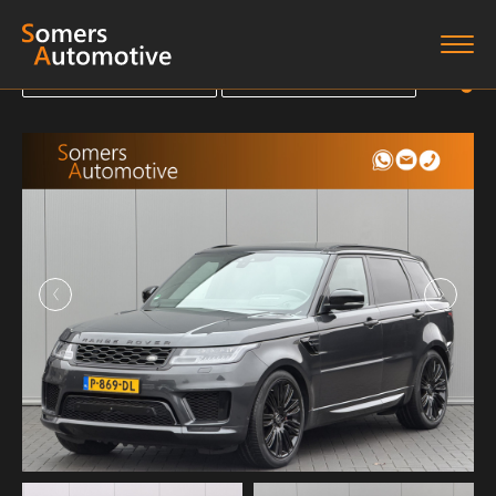
Terug naar overzicht
Terug naar overzicht
Terug naar overzicht
Terug naar overzicht
Home
Aanbod
Diensten
Boten
Over ons
Verkocht
Contact