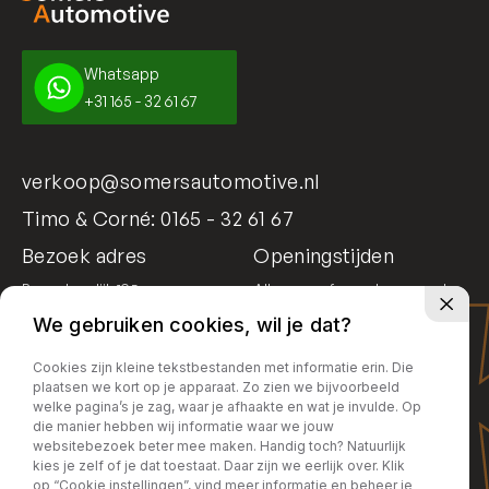
Whatsapp
+31 165 - 32 61 67
verkoop@somersautomotive.nl
Timo & Corné:
0165 - 32 61 67
Bezoek adres
Openingstijden
Bosschendijk 195
Alleen op afspraak geopend
4731 DD Oudenbosch
We gebruiken cookies, wil je dat?
Cookies zijn kleine tekstbestanden met informatie erin. Die
plaatsen we kort op je apparaat. Zo zien we bijvoorbeeld
welke pagina’s je zag, waar je afhaakte en wat je invulde. Op
die manier hebben wij informatie waar we jouw
websitebezoek beter mee maken. Handig toch? Natuurlijk
kies je zelf of je dat toestaat. Daar zijn we eerlijk over. Klik
op “Cookie instellingen”, vind meer informatie en beheer je