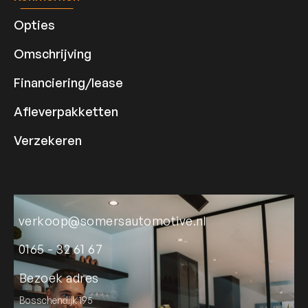
Opties
Omschrijving
Financiering/lease
Afleverpakketten
Verzekeren
verkoop@somersautomotive.nl
0165 - 32 61 67
Bezoek adres
Bosschendijk 195