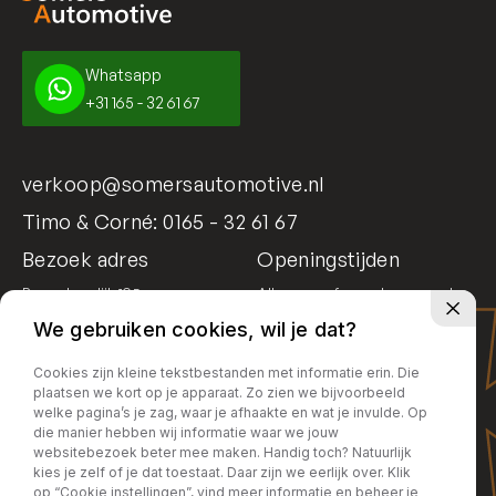
Whatsapp
+31 165 - 32 61 67
verkoop@somersautomotive.nl
Timo & Corné:
0165 - 32 61 67
Bezoek adres
Openingstijden
Bosschendijk 195
Alleen op afspraak geopend
4731 DD Oudenbosch
We gebruiken cookies, wil je dat?
Cookies zijn kleine tekstbestanden met informatie erin. Die
plaatsen we kort op je apparaat. Zo zien we bijvoorbeeld
welke pagina’s je zag, waar je afhaakte en wat je invulde. Op
die manier hebben wij informatie waar we jouw
websitebezoek beter mee maken. Handig toch? Natuurlijk
kies je zelf of je dat toestaat. Daar zijn we eerlijk over. Klik
op “Cookie instellingen”, vind meer informatie en beheer je