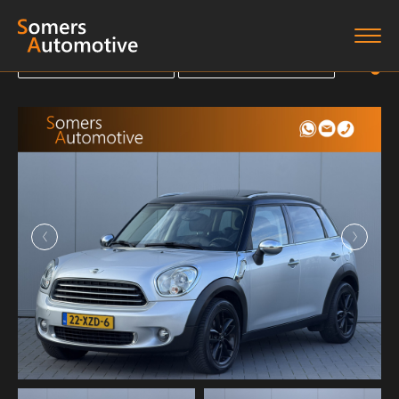
Terug naar overzicht
Terug naar overzicht
Terug naar overzicht
Terug naar overzicht
Home
Aanbod
Diensten
Boten
Over ons
Verkocht
Contact