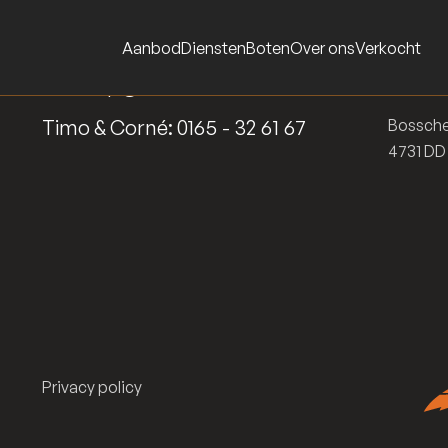
Aanbod
Diensten
Boten
Over ons
Verkocht
verkoop@somersautomotive.nl
Bezoe
Timo & Corné:
0165 - 32 61 67
Bossche
4731 D
Privacy policy