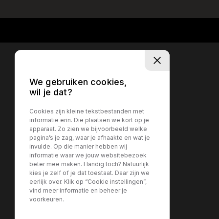
We gebruiken cookies,
wil je dat?
Cookies zijn kleine tekstbestanden met
informatie erin. Die plaatsen we kort op je
apparaat. Zo zien we bijvoorbeeld welke
pagina’s je zag, waar je afhaakte en wat je
invulde. Op die manier hebben wij
informatie waar we jouw websitebezoek
beter mee maken. Handig toch? Natuurlijk
kies je zelf of je dat toestaat. Daar zijn we
eerlijk over. Klik op “Cookie instellingen”,
vind meer informatie en beheer je
voorkeuren.