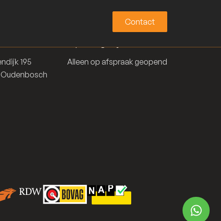
Contact
Contact
k adres
Openingstijden
ndijk 195
Alleen op afspraak geopend
D Oudenbosch