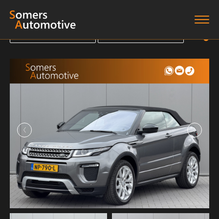
Terug naar overzicht
Terug naar overzicht
Terug naar overzicht
Terug naar overzicht
Home
Aanbod
Diensten
Boten
Over ons
Verkocht
Contact