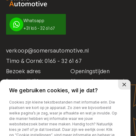
Whatsapp
+31 165 - 32 61 67
verkoop@somersautomotive.nl
Timo & Corné:
0165 - 32 61 67
Bezoek adres
Openingstijden
Bosschendijk 195
Alleen op afspraak geopend
4731 DD Oudenbosch
We gebruiken cookies, wil je dat?
Cookies zijn kleine tekstbestanden met informatie erin. Die
plaatsen we kort op je apparaat. Zo zien we bijvoorbeeld
welke pagina’s je zag, waar je afhaakte en wat je invulde. Op
die manier hebben wij informatie waar we jouw
websitebezoek beter mee maken. Handig toch? Natuurlijk
kies je zelf of je dat toestaat. Daar zijn we eerlijk over. Klik
op “Cookie instellingen”, vind meer informatie en beheer je