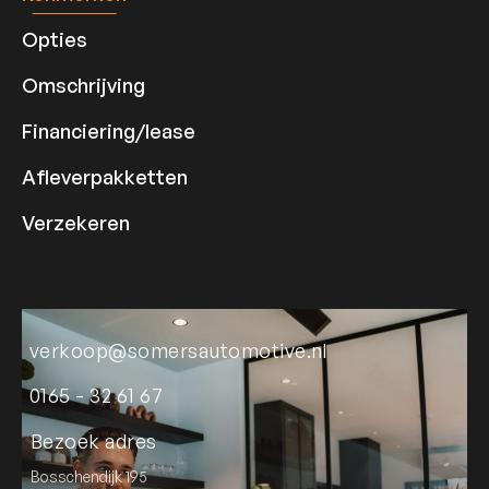
Opties
Omschrijving
Financiering/lease
Afleverpakketten
Verzekeren
verkoop@somersautomotive.nl
0165 - 32 61 67
Bezoek adres
Bosschendijk 195