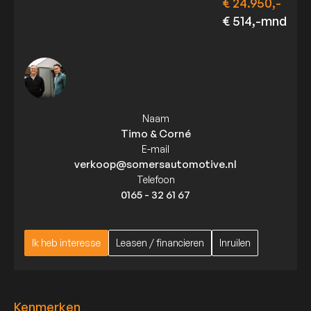
€ 24.950,-
€ 514,-mnd
Naam
Timo & Corné
E-mail
verkoop@somersautomotive.nl
Telefoon
0165 - 32 61 67
Ik heb interesse
Leasen / financieren
Inruilen
Ik heb interesse
Leasen / financieren
Inruilen
Kenmerken